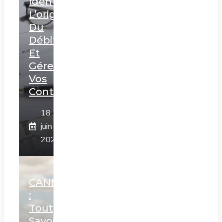
Identifier
L’origine
Du
Débit
Et
Gérer
Vos
Contrats
18
juin
2026
CANMP
:
Tout
Savoir