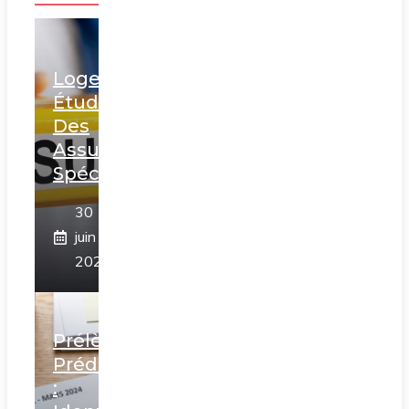
Logements
Étudiants :
Des
Assurances
Spécifiques ?
30
juin
2026
Prélèvement
Prédica
: