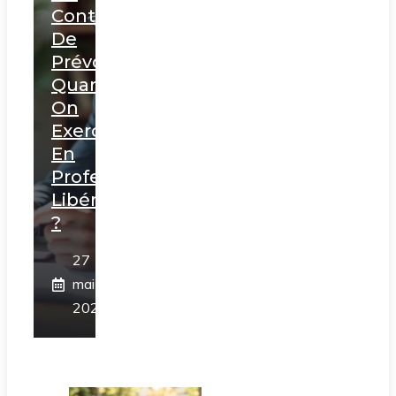
Contrat
De
Prévoyance
Quand
On
Exerce
En
Profession
Libérale
?
27
mai
2026