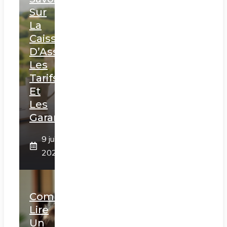
Sur
La
Caisse
D’Assurance,
Les
Tarifs
Et
Les
Garanties
9 juin
2026
Comment
Lire
Un