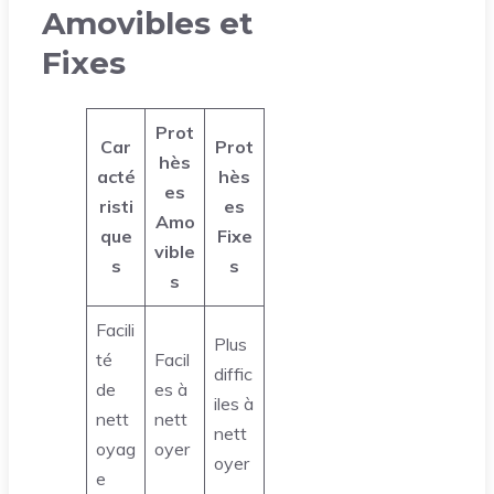
Amovibles et
Fixes
Prot
Car
Prot
hès
acté
hès
es
risti
es
Amo
que
Fixe
vible
s
s
s
Facili
Plus
té
Facil
diffic
de
es à
iles à
nett
nett
nett
oyag
oyer
oyer
e