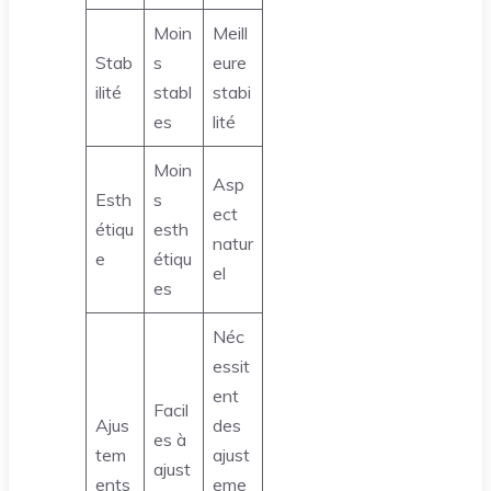
Moin
Meill
Stab
s
eure
ilité
stabl
stabi
es
lité
Moin
Asp
Esth
s
ect
étiqu
esth
natur
e
étiqu
el
es
Néc
essit
ent
Facil
Ajus
des
es à
tem
ajust
ajust
ents
eme